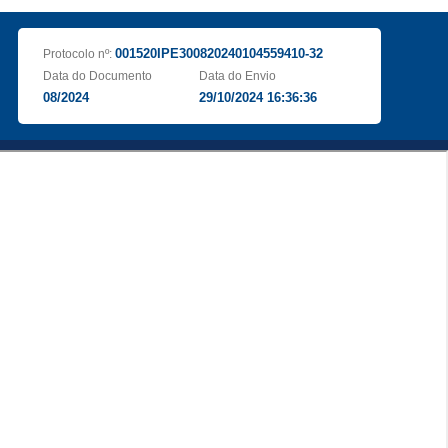
001520IPE300820240104559410-32
Protocolo nº:
Data do Documento
Data do Envio
08/2024
29/10/2024 16:36:36