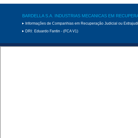
BARDELLA S.A. INDUSTRIAS MECANICAS EM RECUPER
Informações de Companhias em Recuperação Judicial ou Extrajudi
DRI:
Eduardo Fantin - (FCA V1)