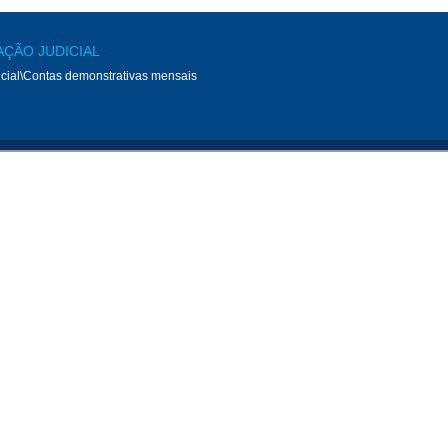
AÇÃO JUDICIAL
cial\Contas demonstrativas mensais