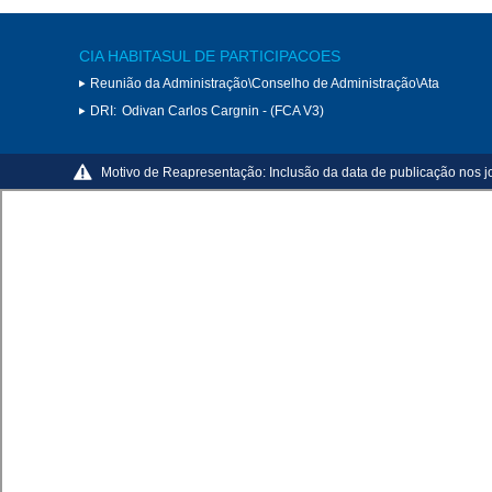
CIA HABITASUL DE PARTICIPACOES
Reunião da Administração\Conselho de Administração\Ata
DRI:
Odivan Carlos Cargnin - (FCA V3)
Motivo de Reapresentação:
Inclusão da data de publicação nos j