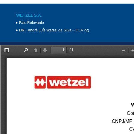
WETZEL S.A.
Fato Relevante
DRI:
André Luís Wetzel da Silva - (FCA V2)