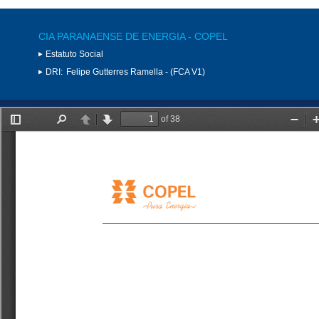
CIA PARANAENSE DE ENERGIA - COPEL
Estatuto Social
DRI:
Felipe Gutterres Ramella - (FCA V1)