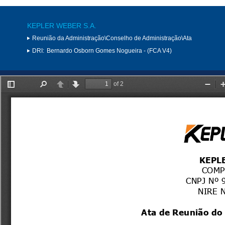
KEPLER WEBER S.A.
Reunião da Administração\Conselho de Administração\Ata
DRI:
Bernardo Osborn Gomes Nogueira - (FCA V4)