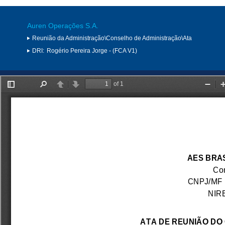
Auren Operações S.A.
Reunião da Administração\Conselho de Administração\Ata
DRI:
Rogério Pereira Jorge - (FCA V1)