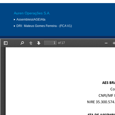
Auren Operações S.A.
Assembleia\AGE\Ata
DRI:
Mateus Gomes Ferreira - (FCA V1)