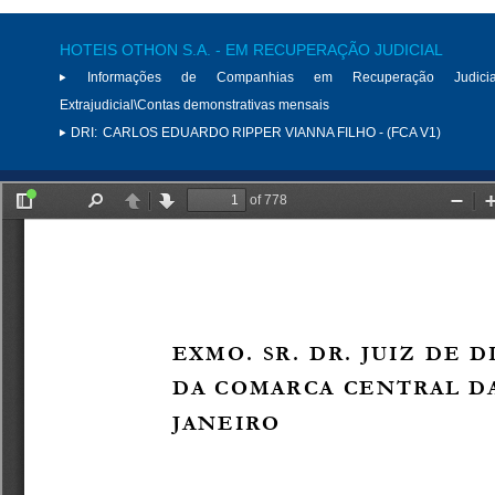
HOTEIS OTHON S.A. - EM RECUPERAÇÃO JUDICIAL
Informações de Companhias em Recuperação Judici
Extrajudicial\Contas demonstrativas mensais
DRI:
CARLOS EDUARDO RIPPER VIANNA FILHO - (FCA V1)