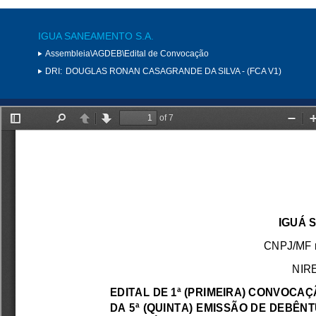
IGUA SANEAMENTO S.A.
Assembleia\AGDEB\Edital de Convocação
DRI:
DOUGLAS RONAN CASAGRANDE DA SILVA - (FCA V1)