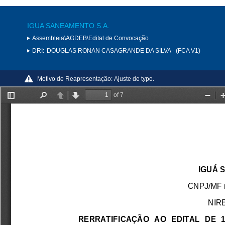
IGUA SANEAMENTO S.A.
Assembleia\AGDEB\Edital de Convocação
DRI:
DOUGLAS RONAN CASAGRANDE DA SILVA - (FCA V1)
Motivo de Reapresentação:
Ajuste de typo.