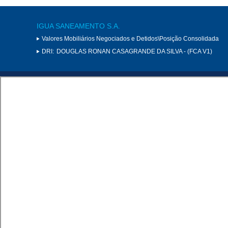
IGUA SANEAMENTO S.A.
Valores Mobiliários Negociados e Detidos\Posição Consolidada
DRI:
DOUGLAS RONAN CASAGRANDE DA SILVA - (FCA V1)