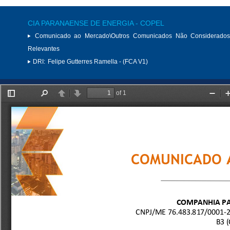
CIA PARANAENSE DE ENERGIA - COPEL
Comunicado ao Mercado\Outros Comunicados Não Considerados
Relevantes
DRI:
Felipe Gutterres Ramella - (FCA V1)