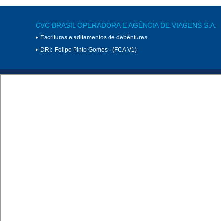
CVC BRASIL OPERADORA E AGÊNCIA DE VIAGENS S.A.
Escrituras e aditamentos de debêntures
DRI:
Felipe Pinto Gomes - (FCA V1)