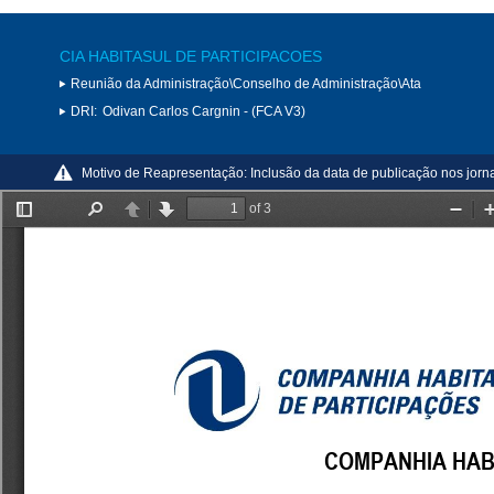
CIA HABITASUL DE PARTICIPACOES
Reunião da Administração\Conselho de Administração\Ata
DRI:
Odivan Carlos Cargnin - (FCA V3)
Motivo de Reapresentação:
Inclusão da data de publicação nos jorna