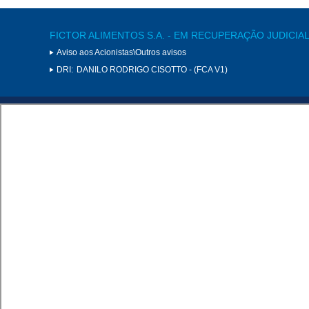
FICTOR ALIMENTOS S.A. - EM RECUPERAÇÃO JUDICIA
Aviso aos Acionistas\Outros avisos
DRI:
DANILO RODRIGO CISOTTO - (FCA V1)