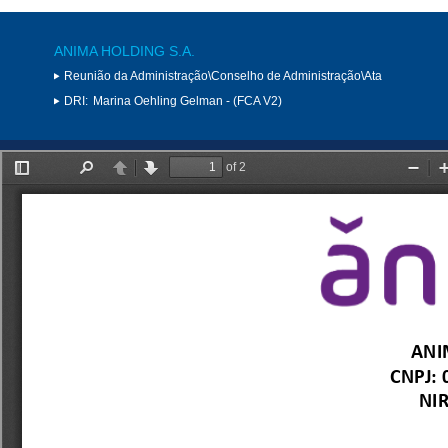
ANIMA HOLDING S.A.
Reunião da Administração\Conselho de Administração\Ata
DRI:
Marina Oehling Gelman - (FCA V2)