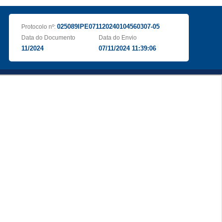
025089IPE071120240104560307-05
Protocolo nº:
Data do Documento
Data do Envio
11/2024
07/11/2024 11:39:06