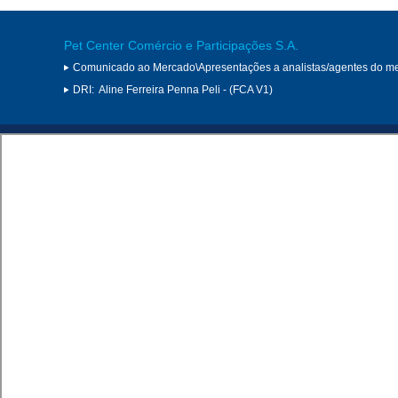
Pet Center Comércio e Participações S.A.
Comunicado ao Mercado\Apresentações a analistas/agentes do m
DRI:
Aline Ferreira Penna Peli - (FCA V1)