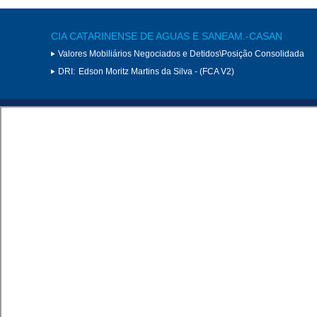
CIA CATARINENSE DE AGUAS E SANEAM.-CASAN
Valores Mobiliários Negociados e Detidos\Posição Consolidada
DRI:
Edson Moritz Martins da Silva - (FCA V2)