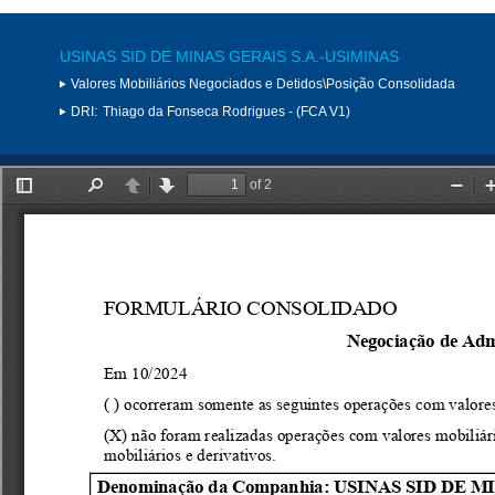
USINAS SID DE MINAS GERAIS S.A.-USIMINAS
Valores Mobiliários Negociados e Detidos\Posição Consolidada
DRI:
Thiago da Fonseca Rodrigues - (FCA V1)