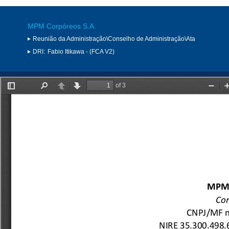
MPM Corpóreos S.A.
Reunião da Administração\Conselho de Administração\Ata
DRI:
Fabio Itikawa - (FCA V2)