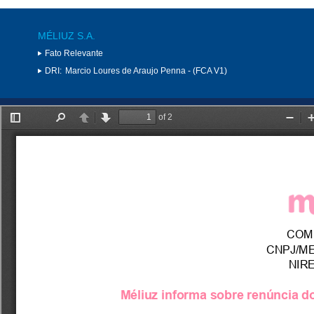
MÉLIUZ S.A.
Fato Relevante
DRI:
Marcio Loures de Araujo Penna - (FCA V1)