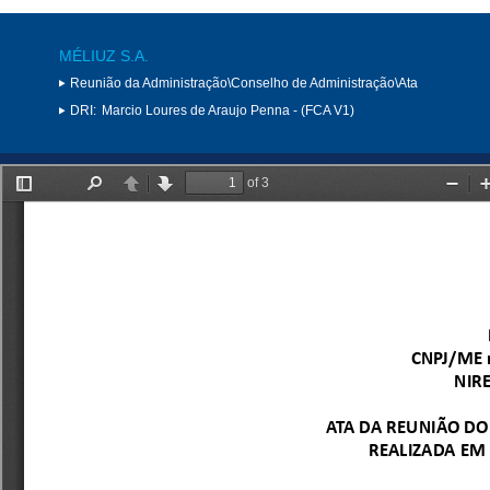
MÉLIUZ S.A.
Reunião da Administração\Conselho de Administração\Ata
DRI:
Marcio Loures de Araujo Penna - (FCA V1)