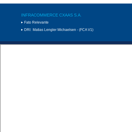
INFRACOMMERCE CXAAS S.A.
Fato Relevante
DRI:
Matias Lengler Michaelsen - (FCA V1)