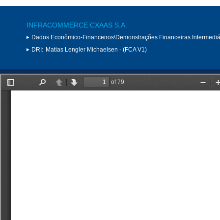
INFRACOMMERCE CXAAS S.A.
Dados Econômico-Financeiros\Demonstrações Financeiras Intermediá
DRI:
Matias Lengler Michaelsen - (FCA V1)