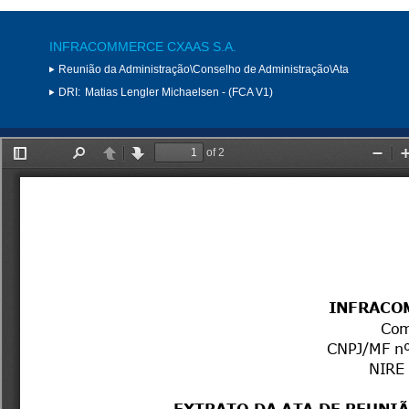
INFRACOMMERCE CXAAS S.A.
Reunião da Administração\Conselho de Administração\Ata
DRI:
Matias Lengler Michaelsen - (FCA V1)