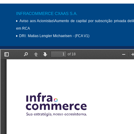
INFRACOMMERCE CXAAS S.A.
Aviso aos Acionistas\Aumento de capital por subscrição privada del
em RCA
DRI:
Matias Lengler Michaelsen - (FCA V1)