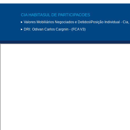
CIA HABITASUL DE PARTICIPACOES
Valores Mobiliários Negociados e Detidos\Posição Individual - Cia
DRI:
Odivan Carlos Cargnin - (FCA V3)