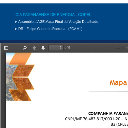
CIA PARANAENSE DE ENERGIA - COPEL
Assembleia\AGE\Mapa Final de Votação Detalhado
DRI:
Felipe Gutterres Ramella - (FCA V1)