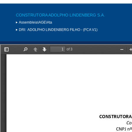
CONSTRUTORA ADOLPHO LINDENBERG S.A.
Assembleia\AGE\Ata
DRI:
ADOLPHO LINDENBERG FILHO - (FCA V1)