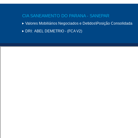
CIA SANEAMENTO DO PARANA - SANEPAR
Valores Mobiliários Negociados e Detidos\Posição Consolidada
DRI:
ABEL DEMETRIO - (FCA V2)