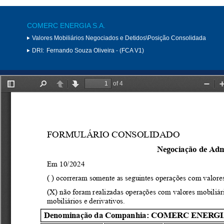
COMERC ENERGIA S.A.
Valores Mobiliários Negociados e Detidos\Posição Consolidada
DRI:
Fernando Souza Oliveira - (FCA V1)