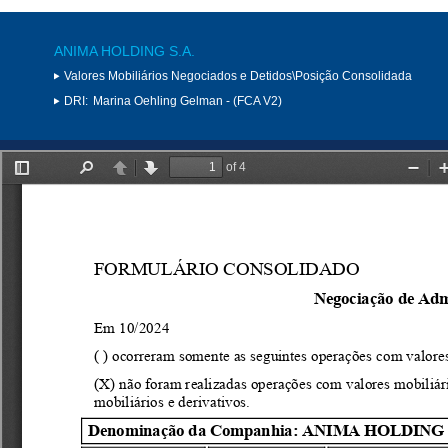
ANIMA HOLDING S.A.
Valores Mobiliários Negociados e Detidos\Posição Consolidada
DRI:
Marina Oehling Gelman - (FCA V2)