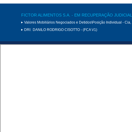
FICTOR ALIMENTOS S.A. - EM RECUPERAÇÃO JUDICIA
Valores Mobiliários Negociados e Detidos\Posição Individual - Cia
DRI:
DANILO RODRIGO CISOTTO - (FCA V1)