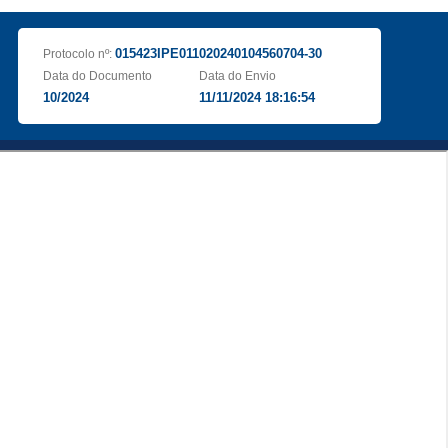
015423IPE011020240104560704-30
Protocolo nº:
Data do Documento
Data do Envio
10/2024
11/11/2024 18:16:54