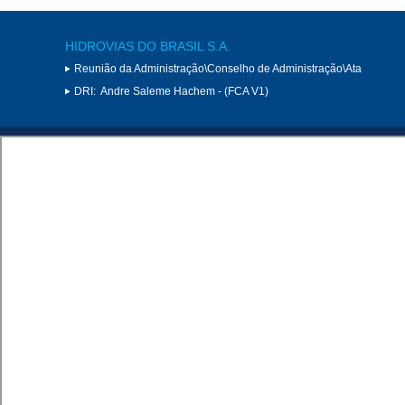
HIDROVIAS DO BRASIL S.A.
Reunião da Administração\Conselho de Administração\Ata
DRI:
Andre Saleme Hachem - (FCA V1)