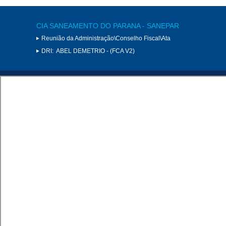
CIA SANEAMENTO DO PARANA - SANEPAR
Reunião da Administração\Conselho Fiscal\Ata
DRI:
ABEL DEMETRIO - (FCA V2)