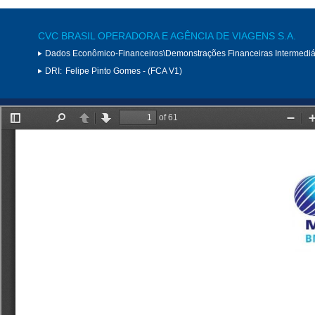
CVC BRASIL OPERADORA E AGÊNCIA DE VIAGENS S.A.
Dados Econômico-Financeiros\Demonstrações Financeiras Intermediá
DRI:
Felipe Pinto Gomes - (FCA V1)