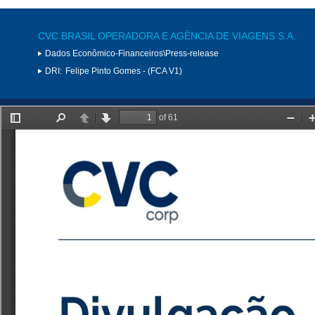
CVC BRASIL OPERADORA E AGÊNCIA DE VIAGENS S.A.
Dados Econômico-Financeiros\Press-release
DRI:
Felipe Pinto Gomes - (FCA V1)