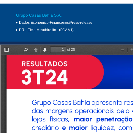
Grupo Casas Bahia S.A.
Dados Econômico-Financeiros\Press-release
DRI:
Elcio Mitsuhiro Ito - (FCA V1)