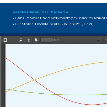
RIO PARANAPANEMA ENERGIA S.A.
Dados Econômico-Financeiros\Demonstrações Financeiras Intermediá
DRI:
SILVIO ALEXANDRE SCUCUGLIA DA SILVA - (FCA V1)