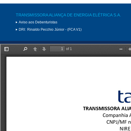
TRANSMISSORA ALIANÇA DE ENERGIA ELÉTRICA S.A.
Aviso aos Debenturistas
DRI:
Rinaldo Pecchio Júnior - (FCA V1)