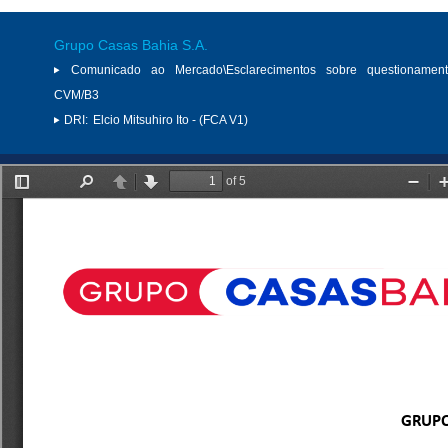
Grupo Casas Bahia S.A.
Comunicado ao Mercado\Esclarecimentos sobre questionamen
CVM/B3
DRI:
Elcio Mitsuhiro Ito - (FCA V1)