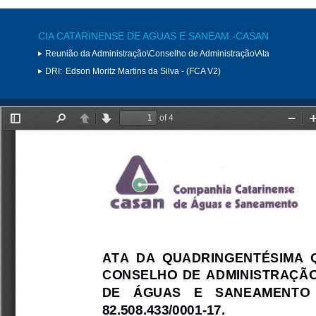
CIA CATARINENSE DE AGUAS E SANEAM.-CASAN
Reunião da Administração\Conselho de Administração\Ata
DRI:
Edson Moritz Martins da Silva - (FCA V2)