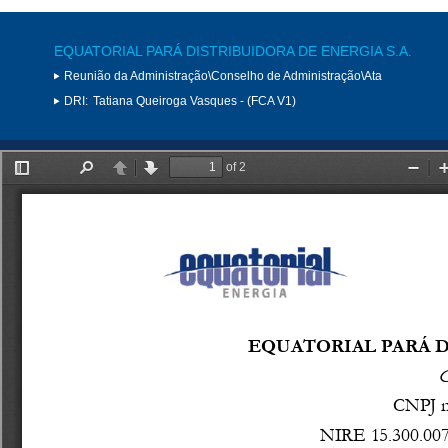
EQUATORIAL PARÁ DISTRIBUIDORA DE ENERGIA S.A.
Reunião da Administração\Conselho de Administração\Ata
DRI:
Tatiana Queiroga Vasques - (FCA V1)