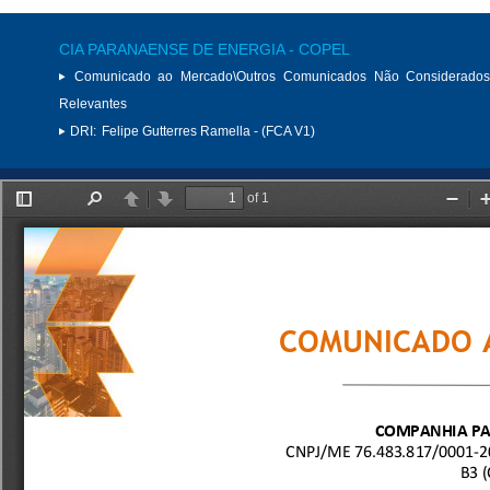
CIA PARANAENSE DE ENERGIA - COPEL
Comunicado ao Mercado\Outros Comunicados Não Considerados
Relevantes
DRI:
Felipe Gutterres Ramella - (FCA V1)