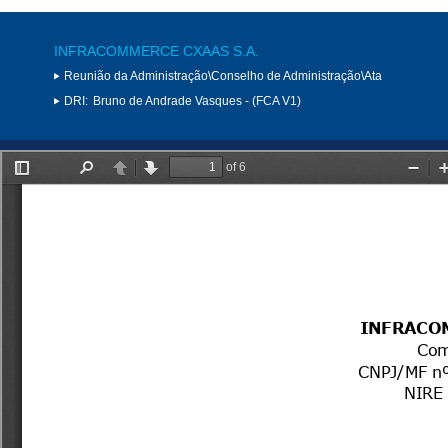
INFRACOMMERCE CXAAS S.A.
Reunião da Administração\Conselho de Administração\Ata
DRI:
Bruno de Andrade Vasques - (FCA V1)