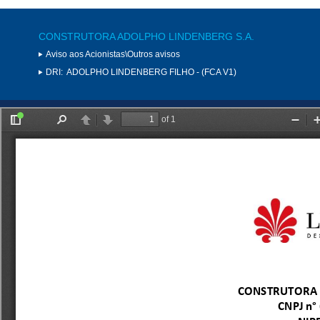
CONSTRUTORA ADOLPHO LINDENBERG S.A.
Aviso aos Acionistas\Outros avisos
DRI:
ADOLPHO LINDENBERG FILHO - (FCA V1)