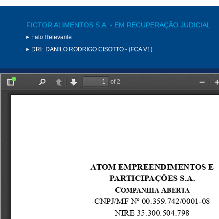
FICTOR ALIMENTOS S.A. - EM RECUPERAÇÃO JUDICIAL
Fato Relevante
DRI:
DANILO RODRIGO CISOTTO - (FCA V1)