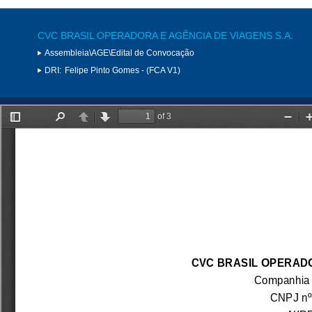
CVC BRASIL OPERADORA E AGÊNCIA DE VIAGENS S.A.
Assembleia\AGE\Edital de Convocação
DRI:
Felipe Pinto Gomes - (FCA V1)