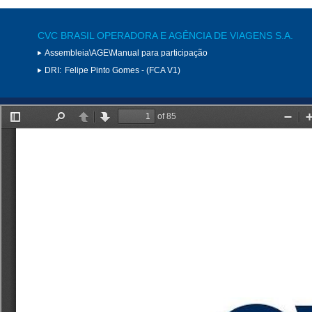
CVC BRASIL OPERADORA E AGÊNCIA DE VIAGENS S.A.
Assembleia\AGE\Manual para participação
DRI:
Felipe Pinto Gomes - (FCA V1)