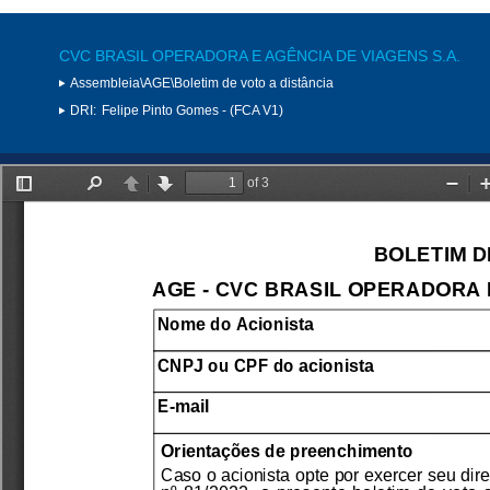
CVC BRASIL OPERADORA E AGÊNCIA DE VIAGENS S.A.
Assembleia\AGE\Boletim de voto a distância
DRI:
Felipe Pinto Gomes - (FCA V1)